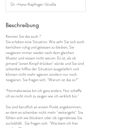
M
Dr.-Hans-Kapfinger-Straße
i
n
.
Beschreibung
Kennen Sie das auch ?
​Sie erleben eine Situation. Wie sehr Sie sich auch
bemühen ruhig und gelassen zu bleiben, Sie
reagieren immer wieder nach dem gleichen
Muster und wissen nicht warum. Es ist, als ob
jemand "einen Knopf drücken" würde und Sie sind
scheinbar hilflos der Situation ausgeliefert und
können nicht mehr agieren sondern nur noch
reagieren. Sie fragen sich: "Warum ist das so?"
"Normalerweise bin ich ganz anders. Nur schaffe
ich es nicht mich zu zeigen wie ich wirklich bin."
Sie sind beruflich an einem Punkt angekommen,
an dem es scheinbar nicht mehr "weitergeht". Sie
fühlen sich wie blockiert oder ob irgendetwas Sie
zurückhält. Sie fragen sich: "Was kann ich hier