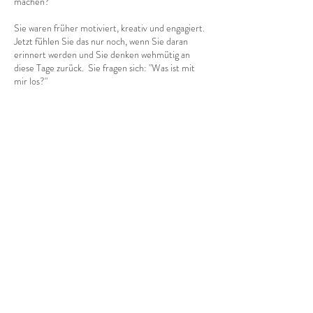
machen?"
Sie waren früher motiviert, kreativ und engagiert.
Jetzt fühlen Sie das nur noch, wenn Sie daran
erinnert werden und Sie denken wehmütig an
diese Tage zurück. Sie fragen sich: "Was ist mit
mir los?"
So oder ähnlich klingen Fragen, deren Antwort
darauf eine Stärkung der Resilienz ist.
Kontaktangaben
Dr.-Hans-Kapfinger-Straße 22, 94032 Passau,
Deutschland