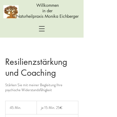
Willkommen
in der
Naturheilpraxis Monika Eichberger
Resilienzstärkung
und Coaching
Stärken Sie mit meiner Begleitung Ihre
psychische Widerstandsfähigkeit
je
15
45 Min.
4
je 15 Min. 25€
Min.
25€
5