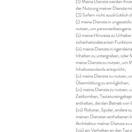
(1) Meine Dienste werden Ihnen
der Nutzung meiner Dienste mü
(2) Sofern nicht ausdrücklich du
(i) meine Dienste in ungesetzli
nutzen, um personenbezogene D
(ii) meine Hinweise zu Urhebe
sicherheitsrelevanten Funktion
(iii) meine Dienste in irgendein
Inhalten zu untergraben, oder 
meine Dienste zu nutzen, um M
Inhaltsstandards entspricht;
(v) meine Dienste zu nutzen, u
Übermittlung zu ermöglichen;
(vi) meine Dienste zu nutzen, 
Zeitbomben, Tastatureingabep
enthalten, die den Betrieb von
(vii) Roboter, Spider, andere 
meinen Diensten enthaltenen I
Architektur meiner Dienste zu 
(viii) ein Verhalten an den Tag