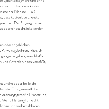
erfügbarkeitsgewähr und ohne
inen bestimmten Zweck oder
e meiner Dienste, u. a.)
ht, dass kostenlose Dienste
tsprechen. Der Zugang zu den
tzt oder eingeschränkt werden.
hen oder angeblichen
Anwaltsgebühren), die sich
gungen ergeben, einschließlich
en und Anforderungen verstößt,
Gesundheit oder bei leicht
Dienste. Eine „wesentliche
r die ordnungsgemäße Umsetzung
. Meine Haftung für leicht
üblichen und vorhersehbaren