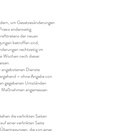
 ändern, um Gesetzesänderungen
Praxis anderweitig
rafttretens der neuen
ungen betroffen sind,
nderungen rechtzeitig im
ei Wochen nach dieser
eisen.
er angebotenen Dienste
rübergehend – ohne Angabe von
r den gegebenen Umständen
tigen Maßnahmen angemessen
tehen die verlinkten Seiten
 auf einer verlinkten Seite
r Übertragungen, die von einer