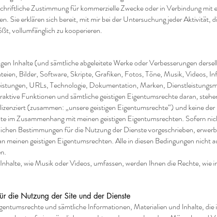
chriftliche Zustimmung für kommerzielle Zwecke oder in Verbindung mit 
en. Sie erklären sich bereit, mit mir bei der Untersuchung jeder Aktivität, 
ßt, vollumfänglich zu kooperieren.
gen Inhalte (und sämtliche abgeleitete Werke oder Verbesserungen dersel
Dateien, Bilder, Software, Skripte, Grafiken, Fotos, Töne, Musik, Videos, I
tleistungen, URLs, Technologie, Dokumentation, Marken, Dienstleistun
aktive Funktionen und sämtliche geistigen Eigentumsrechte daran, steh
izenziert (zusammen: „unsere geistigen Eigentumsrechte“) und keine der
te im Zusammenhang mit meinen geistigen Eigentumsrechten. Sofern nicht
ichen Bestimmungen für die Nutzung der Dienste vorgeschrieben, erwerb
n meinen geistigen Eigentumsrechten. Alle in diesen Bedingungen nicht 
en.
Inhalte, wie Musik oder Videos, umfassen, werden Ihnen die Rechte, wie in
ür die Nutzung der Site und der Dienste
igentumsrechte und sämtliche Informationen, Materialien und Inhalte, d