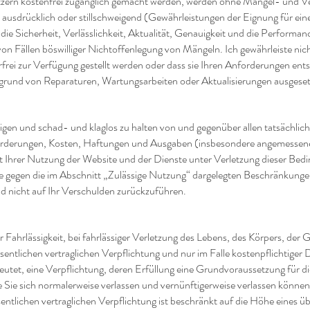
tzern kostenfrei zugänglich gemacht werden, werden ohne Mängel- und V
, ausdrücklich oder stillschweigend (Gewährleistungen der Eignung für e
ie Sicherheit, Verlässlichkeit, Aktualität, Genauigkeit und die Performanc
on Fällen böswilliger Nichtoffenlegung von Mängeln. Ich gewährleiste nic
rei zur Verfügung gestellt werden oder dass sie Ihren Anforderungen en
fgrund von Reparaturen, Wartungsarbeiten oder Aktualisierungen ausgese
digen und schad- und klaglos zu halten von und gegenüber allen tatsächlic
rderungen, Kosten, Haftungen und Ausgaben (insbesondere angemessene 
Ihrer Nutzung der Website und der Dienste unter Verletzung dieser Bedin
ie gegen die im Abschnitt „Zulässige Nutzung“ dargelegten Beschränkung
nd nicht auf Ihr Verschulden zurückzuführen.
r Fahrlässigkeit, bei fahrlässiger Verletzung des Lebens, des Körpers, der 
esentlichen vertraglichen Verpflichtung und nur im Falle kostenpflichtiger 
edeutet, eine Verpflichtung, deren Erfüllung eine Grundvoraussetzung fü
e Sie sich normalerweise verlassen und vernünftigerweise verlassen können
sentlichen vertraglichen Verpflichtung ist beschränkt auf die Höhe eines 