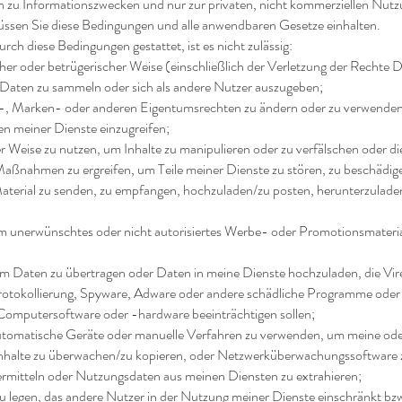
 zu Informationszwecken und nur zur privaten, nicht kommerziellen Nutzu
ssen Sie diese Bedingungen und alle anwendbaren Gesetze einhalten.
rch diese Bedingungen gestattet, ist es nicht zulässig:
cher oder betrügerischer Weise (einschließlich der Verletzung der Rechte D
aten zu sammeln oder sich als andere Nutzer auszugeben;
r-, Marken- oder anderen Eigentumsrechten zu ändern oder zu verwenden 
en meiner Dienste einzugreifen;
er Weise zu nutzen, um Inhalte zu manipulieren oder zu verfälschen oder die
Maßnahmen zu ergreifen, um Teile meiner Dienste zu stören, zu beschädige
aterial zu senden, zu empfangen, hochzuladen/zu posten, herunterzuladen
m unerwünschtes oder nicht autorisiertes Werbe- oder Promotionsmateria
um Daten zu übertragen oder Daten in meine Dienste hochzuladen, die Vir
rotokollierung, Spyware, Adware oder andere schädliche Programme ode
 Computersoftware oder -hardware beeinträchtigen sollen;
automatische Geräte oder manuelle Verfahren zu verwenden, um meine oder
nhalte zu überwachen/zu kopieren, oder Netzwerküberwachungssoftware 
ermitteln oder Nutzungsdaten aus meinen Diensten zu extrahieren;
 zu legen, das andere Nutzer in der Nutzung meiner Dienste einschränkt bz