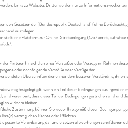
erden. Links zu Websites Dritter werden nur zu Informationszwecken zur 
gen den Gesetzen der [Bundesrepublik Deutschland] (ohne Berücksichtigun
rechend auszulegen.
 stellt eine Plattform zur Online-Streitbeilegung (OS) bereit, aufrufbar 
s/odr/.
er der Parteien hinsichtlich eines Verstoßes oder Verzugs im Rahmen diese
egangene oder nachfolgende Verstöße oder Verzüge dar.
verwendeten Überschriften dienen nur dem besseren Verständnis, ihnen is
nderweitig festgelegt gilt: wenn ein Teil dieser Bedingungen aus irgendein
d, wird vereinbart, dass dieser Teil der Bedingungen gestrichen wird und 
glich wirksam bleiben.
iftliche Zustimmung können Sie weder Ihre gemäß diesen Bedingungen ge
e Ihre(r) vertraglichen Rechte oder Pflichten.
die gesamte Vereinbarung dar und ersetzen alle vorherigen schriftlichen 