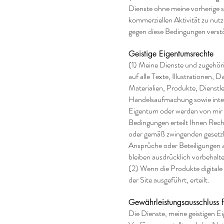
Dienste ohne meine vorherige s
kommerziellen Aktivität zu nutz
gegen diese Bedingungen verstö
Geistige Eigentumsrechte
(1) Meine Dienste und zugehöri
auf alle Texte, Illustrationen, 
Materialien, Produkte, Diens
Handelsaufmachung sowie inter
Eigentum oder werden von mir l
Bedingungen erteilt Ihnen Rech
oder gemäß zwingenden gesetzl
Ansprüche oder Beteiligungen a
bleiben ausdrücklich vorbehalt
(2) Wenn die Produkte digitale 
der Site ausgeführt, erteilt.
Gewährleistungsausschluss f
Die Dienste, meine geistigen E