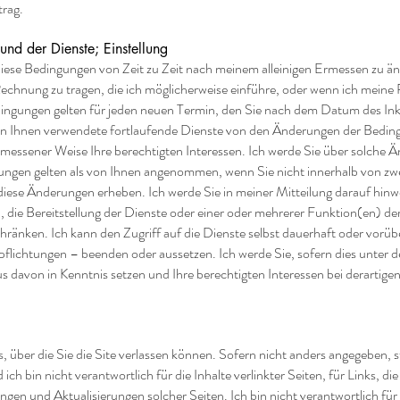
trag.
nd der Dienste; Einstellung
 diese Bedingungen von Zeit zu Zeit nach meinem alleinigen Ermessen zu
echnung zu tragen, die ich möglicherweise einführe, oder wenn ich meine 
ingungen gelten für jeden neuen Termin, den Sie nach dem Datum des Ink
n Ihnen verwendete fortlaufende Dienste von den Änderungen der Beding
emessener Weise Ihre berechtigten Interessen. Ich werde Sie über solche Ä
ungen gelten als von Ihnen angenommen, wenn Sie nicht innerhalb von zw
iese Änderungen erheben. Ich werde Sie in meiner Mitteilung darauf hinw
, die Bereitstellung der Dienste oder einer oder mehrerer Funktion(en) d
schränken. Ich kann den Zugriff auf die Dienste selbst dauerhaft oder vo
flichtungen – beenden oder aussetzen. Ich werde Sie, sofern dies unte
raus davon in Kenntnis setzen und Ihre berechtigten Interessen bei derar
s, über die Sie die Site verlassen können. Sofern nicht anders angegeben, s
ich bin nicht verantwortlich für die Inhalte verlinkter Seiten, für Links, die
ngen und Aktualisierungen solcher Seiten. Ich bin nicht verantwortlich fü