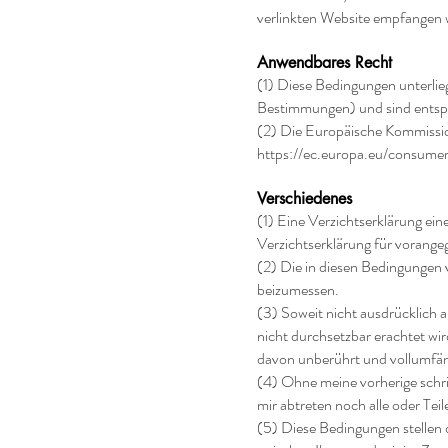
verlinkten Website empfangen w
Anwendbares Recht
(1) Diese Bedingungen unterlie
Bestimmungen) und sind entsp
(2) Die Europäische Kommission
https://ec.europa.eu/consumer
Verschiedenes
(1) Eine Verzichtserklärung ein
Verzichtserklärung für vorang
(2) Die in diesen Bedingungen 
beizumessen.
(3) Soweit nicht ausdrücklich a
nicht durchsetzbar erachtet wir
davon unberührt und vollumfän
(4) Ohne meine vorherige schr
mir abtreten noch alle oder Teil
(5) Diese Bedingungen stellen 