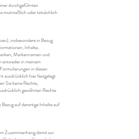
einer durchgeführten
die mutmaßlich oder tatsächlich
ben), insbesondere in Bezug
nformationen, Inhalte,
gsmarken, Markennamen und
en entweder in meinem
 Formulierungen in diesen
 ausdrücklich hier festgelegt
en Sie keine Rechte,
ausdrücklich gewährten Rechte
 Bezug auf derartige Inhalte auf
ie im Zusammenhang damit zur