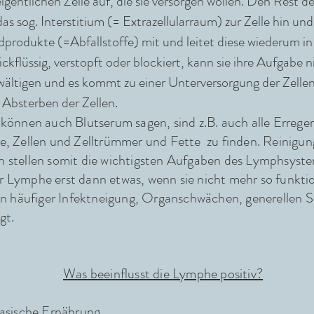
eigentlichen Zelle auf, die sie versorgen wollen. Den Rest d
s sog. Interstitium (= Extrazellularraum) zur Zelle hin u
produkte (=Abfallstoffe) mit und leitet diese wiederum in 
ickflüssig, verstopft oder blockiert, kann sie ihre Aufgabe 
wältigen und es kommt zu einer Unterversorgung der Zellen
Absterben der Zellen.
 können auch Blutserum sagen, sind z.B. auch alle Erreger
e, Zellen und Zelltrümmer und Fette zu finden. Reinigu
n stellen somit die wichtigsten Aufgaben des Lymphsyste
 Lymphe erst dann etwas, wenn sie nicht mehr so funktion
in häufiger Infektneigung,
Organschwächen,
generellen 
igt.
Was beeinflusst die Lymphe positiv?
basische Ernährung