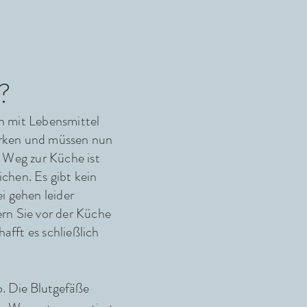
?
n mit Lebensmittel
arken und müssen nun
r We
g zur Küche ist
chen. Es gibt kein
i gehen leider
ern Sie vor der Küche
hafft es schließlich
o. Die Blutgefäße