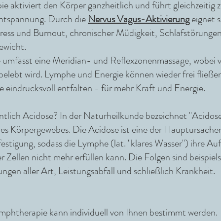
 aktiviert den Körper ganzheitlich und führt gleichzeitig z
Entspannung.
Durch die
Nervus Vagus-Aktivierung
eignet
s
ess und Burnout, chronischer Müdigkeit, Schlafstörungen
ewicht.
 umfasst e
ine Meridian- und Reflexzonenmassage, wobei 
 beleb
t wird. Lymphe und Energie können wieder frei fließ
e eindrucksvoll entfalten - für mehr Kraft und Energie.
ntlich Acidose? In der Naturheilkunde bezeichnet "Acidose"
es Körpergewebes. Die Acidose ist eine der Hauptursach
stigung, sodass die Lymphe (lat. "klares Wasser") ihre Au
er Zellen nicht mehr erfüllen kann. Die Folgen sind beispiel
ungen aller Art, Leistungsabfall und schließlich Krankheit.
ymphtherapie
kann individuell von Ihnen bestimmt werden.