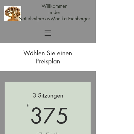
Willkommen
in der
Naturheilpraxis Monika Eichberger
Wählen Sie einen
Preisplan
3 Sitzungen
375€
375
€